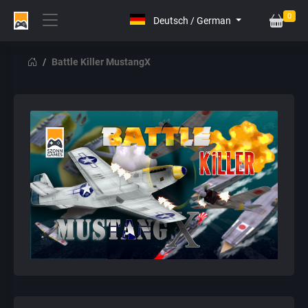
0
Battle Killer MustangX