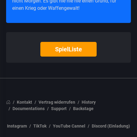
nicht Morgen. Es gibt nie nie nie einen Grund, für
einen Krieg oder Waffengewalt!
SpielListe
Kontakt
Vertrag widerrufen
History
Documentations
Support
Backstage
Instagram
TikTok
YouTube Cannel
Discord (Einladung)